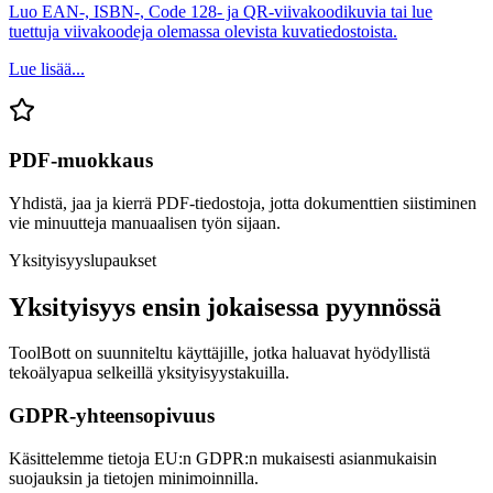
Luo EAN-, ISBN-, Code 128- ja QR-viivakoodikuvia tai lue
tuettuja viivakoodeja olemassa olevista kuvatiedostoista.
Lue lisää...
PDF-muokkaus
Yhdistä, jaa ja kierrä PDF-tiedostoja, jotta dokumenttien siistiminen
vie minuutteja manuaalisen työn sijaan.
Yksityisyyslupaukset
Yksityisyys ensin jokaisessa pyynnössä
ToolBott on suunniteltu käyttäjille, jotka haluavat hyödyllistä
tekoälyapua selkeillä yksityisyystakuilla.
GDPR-yhteensopivuus
Käsittelemme tietoja EU:n GDPR:n mukaisesti asianmukaisin
suojauksin ja tietojen minimoinnilla.