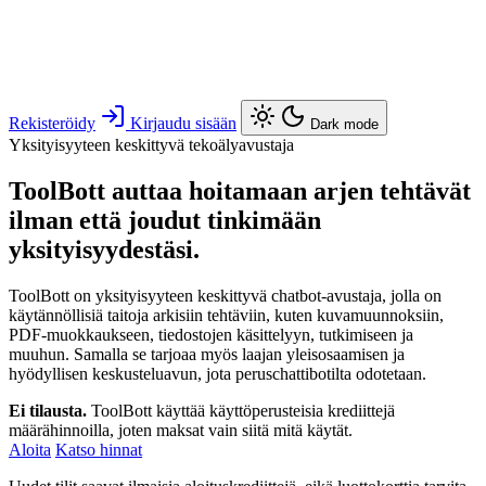
Rekisteröidy
Kirjaudu sisään
Dark mode
Yksityisyyteen keskittyvä tekoälyavustaja
ToolBott auttaa hoitamaan arjen tehtävät
ilman että joudut tinkimään
yksityisyydestäsi.
ToolBott on yksityisyyteen keskittyvä chatbot-avustaja, jolla on
käytännöllisiä taitoja arkisiin tehtäviin, kuten kuvamuunnoksiin,
PDF-muokkaukseen, tiedostojen käsittelyyn, tutkimiseen ja
muuhun. Samalla se tarjoaa myös laajan yleisosaamisen ja
hyödyllisen keskusteluavun, jota peruschattibotilta odotetaan.
Ei tilausta.
ToolBott käyttää käyttöperusteisia krediittejä
määrähinnoilla, joten maksat vain siitä mitä käytät.
Aloita
Katso hinnat