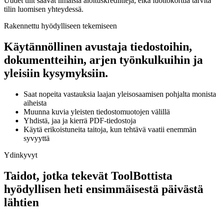
Uudet tilit saavat ilmaisia aloituskrediittejä, eikä luottokorttia tarvita
tilin luomisen yhteydessä.
Rakennettu hyödylliseen tekemiseen
Käytännöllinen avustaja tiedostoihin,
dokumentteihin, arjen työnkulkuihin ja
yleisiin kysymyksiin.
Saat nopeita vastauksia laajan yleisosaamisen pohjalta monista
aiheista
Muunna kuvia yleisten tiedostomuotojen välillä
Yhdistä, jaa ja kierrä PDF-tiedostoja
Käytä erikoistuneita taitoja, kun tehtävä vaatii enemmän
syvyyttä
Ydinkyvyt
Taidot, jotka tekevät ToolBottista
hyödyllisen heti ensimmäisestä päivästä
lähtien