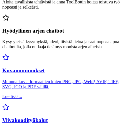
Aloita tavallisista tehtävistä ja anna ToolBottin hoitaa toistuva työ
nopeasti ja selkeästi.
Hyödyllinen arjen chatbot
Kysy yleisiä kysymyksiä, ideoi, tiivistä tietoa ja saat nopeaa apua
chatbotilta, jolla on laaja tietämys monista arjen aiheista.
Kuvamuunnokset
Muunna kuvia formaattien kuten PNG, JPG, WebP, AVIF, TIFF,
SVG, ICO ja PDF välillä.
Lue lisää...
Viivakoodityökalut