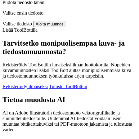
Pudota tiedosto tähän
Valitse ensin tiedosto.
Valitse tiedosto
Aloita muunnos
Lisää ToolBottilla
Tarvitsetko monipuolisempaa kuva- ja
tiedostomuunnosta?
Rekisteröidy ToolBottiin ilmaiseksi ilman luottokorttia. Nopeiden
kuvamuunnosten lisäksi ToolBott auttaa monipuolisemmissa kuva-
ja tiedostomuunnoksen työnkuluissa arjen tarpeisiin.
Rekisteröidy ilmaiseksi
Tutustu ToolBottiin
Tietoa muodosta AI
AI on Adobe Illustratorin tiedostomuoto vektorigrafiikalle ja
suunnittelutiedostoille. Uudemmat AI-tiedostot voidaan usein
muuntaa bittikarttakuviksi tai PDF-muotoon jakamista ja tulostusta
varten.