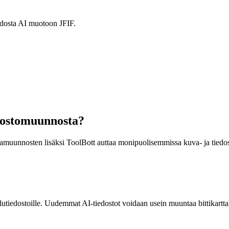
uodosta AI muotoon JFIF.
dostomuunnosta?
vamuunnosten lisäksi ToolBott auttaa monipuolisemmissa kuva- ja tiedo
elutiedostoille. Uudemmat AI-tiedostot voidaan usein muuntaa bittikartt