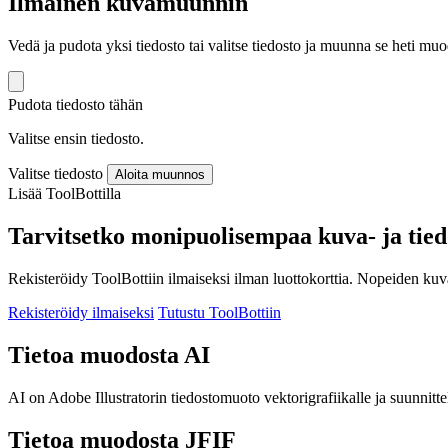
Ilmainen kuvamuunnin
Vedä ja pudota yksi tiedosto tai valitse tiedosto ja muunna se heti m
Pudota tiedosto tähän
Valitse ensin tiedosto.
Valitse tiedosto
Aloita muunnos
Lisää ToolBottilla
Tarvitsetko monipuolisempaa kuva- ja tie
Rekisteröidy ToolBottiin ilmaiseksi ilman luottokorttia. Nopeiden ku
Rekisteröidy ilmaiseksi
Tutustu ToolBottiin
Tietoa muodosta AI
AI on Adobe Illustratorin tiedostomuoto vektorigrafiikalle ja suunnitt
Tietoa muodosta JFIF