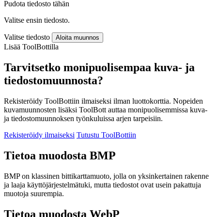
Pudota tiedosto tähän
Valitse ensin tiedosto.
Valitse tiedosto
Aloita muunnos
Lisää ToolBottilla
Tarvitsetko monipuolisempaa kuva- ja
tiedostomuunnosta?
Rekisteröidy ToolBottiin ilmaiseksi ilman luottokorttia. Nopeiden
kuvamuunnosten lisäksi ToolBott auttaa monipuolisemmissa kuva-
ja tiedostomuunnoksen työnkuluissa arjen tarpeisiin.
Rekisteröidy ilmaiseksi
Tutustu ToolBottiin
Tietoa muodosta BMP
BMP on klassinen bittikarttamuoto, jolla on yksinkertainen rakenne
ja laaja käyttöjärjestelmätuki, mutta tiedostot ovat usein pakattuja
muotoja suurempia.
Tietoa muodosta WebP