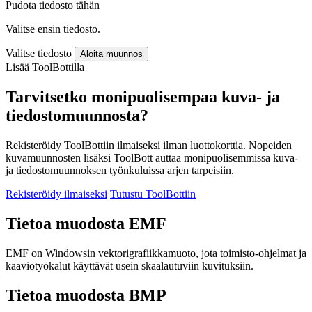
Pudota tiedosto tähän
Valitse ensin tiedosto.
Valitse tiedosto
Aloita muunnos
Lisää ToolBottilla
Tarvitsetko monipuolisempaa kuva- ja
tiedostomuunnosta?
Rekisteröidy ToolBottiin ilmaiseksi ilman luottokorttia. Nopeiden
kuvamuunnosten lisäksi ToolBott auttaa monipuolisemmissa kuva-
ja tiedostomuunnoksen työnkuluissa arjen tarpeisiin.
Rekisteröidy ilmaiseksi
Tutustu ToolBottiin
Tietoa muodosta EMF
EMF on Windowsin vektorigrafiikkamuoto, jota toimisto-ohjelmat ja
kaaviotyökalut käyttävät usein skaalautuviin kuvituksiin.
Tietoa muodosta BMP