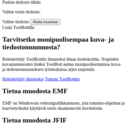
Pudota tiedosto tähän
Valitse ensin tiedosto.
Valitse tiedosto
Aloita muunnos
Lisää ToolBottilla
Tarvitsetko monipuolisempaa kuva- ja
tiedostomuunnosta?
Rekisteröidy ToolBottiin ilmaiseksi ilman luottokorttia. Nopeiden
kuvamuunnosten lisäksi ToolBott auttaa monipuolisemmissa kuva-
ja tiedostomuunnoksen työnkuluissa arjen tarpeisiin.
Rekisteröidy ilmaiseksi
Tutustu ToolBottiin
Tietoa muodosta EMF
EMF on Windowsin vektorigrafiikkamuoto, jota toimisto-ohjelmat ja
kaaviotyökalut käyttävät usein skaalautuviin kuvituksiin.
Tietoa muodosta JFIF