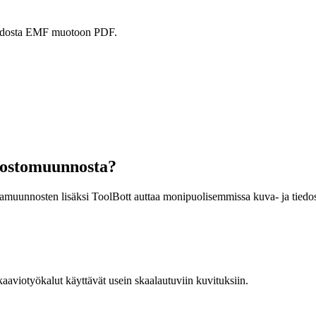
 muodosta EMF muotoon PDF.
dostomuunnosta?
vamuunnosten lisäksi ToolBott auttaa monipuolisemmissa kuva- ja tiedo
aviotyökalut käyttävät usein skaalautuviin kuvituksiin.