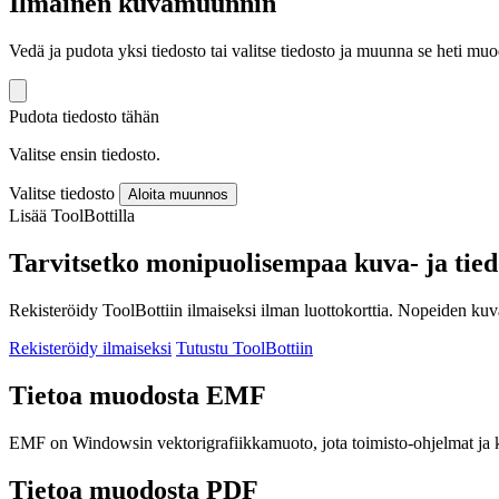
Ilmainen kuvamuunnin
Vedä ja pudota yksi tiedosto tai valitse tiedosto ja muunna se heti
Pudota tiedosto tähän
Valitse ensin tiedosto.
Valitse tiedosto
Aloita muunnos
Lisää ToolBottilla
Tarvitsetko monipuolisempaa kuva- ja tie
Rekisteröidy ToolBottiin ilmaiseksi ilman luottokorttia. Nopeiden ku
Rekisteröidy ilmaiseksi
Tutustu ToolBottiin
Tietoa muodosta EMF
EMF on Windowsin vektorigrafiikkamuoto, jota toimisto-ohjelmat ja ka
Tietoa muodosta PDF