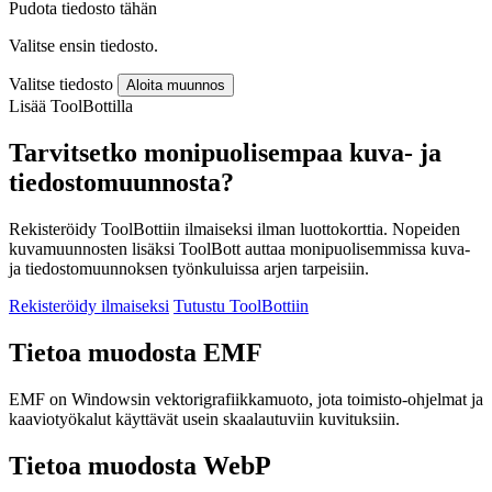
Pudota tiedosto tähän
Valitse ensin tiedosto.
Valitse tiedosto
Aloita muunnos
Lisää ToolBottilla
Tarvitsetko monipuolisempaa kuva- ja
tiedostomuunnosta?
Rekisteröidy ToolBottiin ilmaiseksi ilman luottokorttia. Nopeiden
kuvamuunnosten lisäksi ToolBott auttaa monipuolisemmissa kuva-
ja tiedostomuunnoksen työnkuluissa arjen tarpeisiin.
Rekisteröidy ilmaiseksi
Tutustu ToolBottiin
Tietoa muodosta EMF
EMF on Windowsin vektorigrafiikkamuoto, jota toimisto-ohjelmat ja
kaaviotyökalut käyttävät usein skaalautuviin kuvituksiin.
Tietoa muodosta WebP