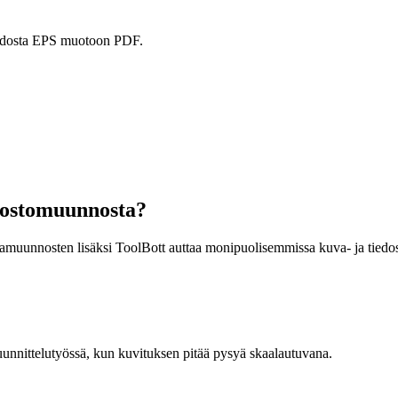
muodosta EPS muotoon PDF.
dostomuunnosta?
vamuunnosten lisäksi ToolBott auttaa monipuolisemmissa kuva- ja tiedo
uunnittelutyössä, kun kuvituksen pitää pysyä skaalautuvana.