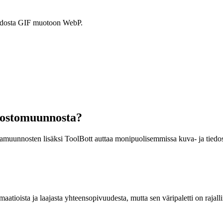
muodosta GIF muotoon WebP.
dostomuunnosta?
vamuunnosten lisäksi ToolBott auttaa monipuolisemmissa kuva- ja tiedo
atioista ja laajasta yhteensopivuudesta, mutta sen väripaletti on rajall