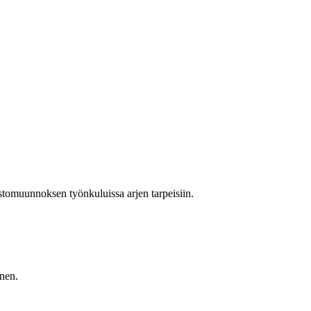
stomuunnoksen työnkuluissa arjen tarpeisiin.
inen.