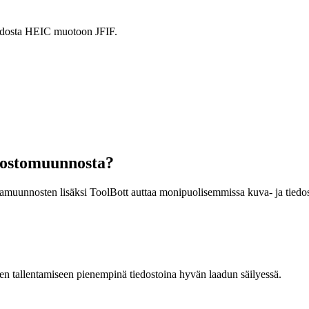
muodosta HEIC muotoon JFIF.
dostomuunnosta?
vamuunnosten lisäksi ToolBott auttaa monipuolisemmissa kuva- ja tiedo
n tallentamiseen pienempinä tiedostoina hyvän laadun säilyessä.