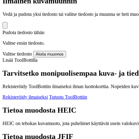
Ilmainen kuvamuunnin
Vedä ja pudota yksi tiedosto tai valitse tiedosto ja muunna se heti 
Pudota tiedosto tähän
Valitse ensin tiedosto.
Valitse tiedosto
Aloita muunnos
Lisää ToolBottilla
Tarvitsetko monipuolisempaa kuva- ja tie
Rekisteröidy ToolBottiin ilmaiseksi ilman luottokorttia. Nopeiden ku
Rekisteröidy ilmaiseksi
Tutustu ToolBottiin
Tietoa muodosta HEIC
HEIC on tehokas kuvamuoto, jota puhelimet käyttävät usein valokuvie
Tietoa muodosta JFIF