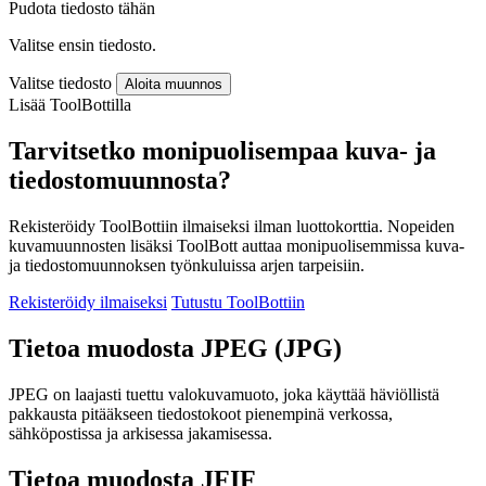
Pudota tiedosto tähän
Valitse ensin tiedosto.
Valitse tiedosto
Aloita muunnos
Lisää ToolBottilla
Tarvitsetko monipuolisempaa kuva- ja
tiedostomuunnosta?
Rekisteröidy ToolBottiin ilmaiseksi ilman luottokorttia. Nopeiden
kuvamuunnosten lisäksi ToolBott auttaa monipuolisemmissa kuva-
ja tiedostomuunnoksen työnkuluissa arjen tarpeisiin.
Rekisteröidy ilmaiseksi
Tutustu ToolBottiin
Tietoa muodosta JPEG (JPG)
JPEG on laajasti tuettu valokuvamuoto, joka käyttää häviöllistä
pakkausta pitääkseen tiedostokoot pienempinä verkossa,
sähköpostissa ja arkisessa jakamisessa.
Tietoa muodosta JFIF