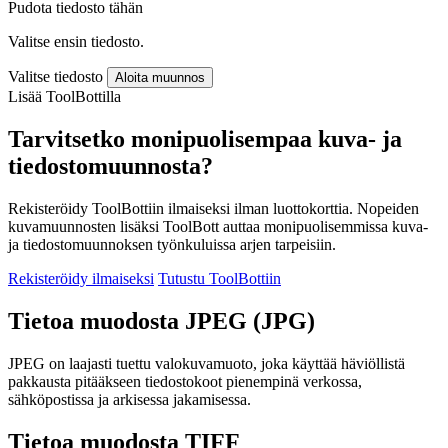
Pudota tiedosto tähän
Valitse ensin tiedosto.
Valitse tiedosto
Aloita muunnos
Lisää ToolBottilla
Tarvitsetko monipuolisempaa kuva- ja
tiedostomuunnosta?
Rekisteröidy ToolBottiin ilmaiseksi ilman luottokorttia. Nopeiden
kuvamuunnosten lisäksi ToolBott auttaa monipuolisemmissa kuva-
ja tiedostomuunnoksen työnkuluissa arjen tarpeisiin.
Rekisteröidy ilmaiseksi
Tutustu ToolBottiin
Tietoa muodosta JPEG (JPG)
JPEG on laajasti tuettu valokuvamuoto, joka käyttää häviöllistä
pakkausta pitääkseen tiedostokoot pienempinä verkossa,
sähköpostissa ja arkisessa jakamisessa.
Tietoa muodosta TIFF