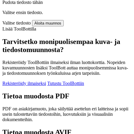
Pudota tiedosto tähän
Valitse ensin tiedosto.
Valitse tiedosto
Aloita muunnos
Lisää ToolBottilla
Tarvitsetko monipuolisempaa kuva- ja
tiedostomuunnosta?
Rekisteröidy ToolBottiin ilmaiseksi ilman luottokorttia. Nopeiden
kuvamuunnosten lisäksi ToolBott auttaa monipuolisemmissa kuva-
ja tiedostomuunnoksen työnkuluissa arjen tarpeisiin.
Rekisteröidy ilmaiseksi
Tutustu ToolBottiin
Tietoa muodosta PDF
PDF on asiakirjamuoto, joka säilyttää asettelun eri laitteissa ja sopii
usein tulostettaviin tiedostoihin, luovutuksiin ja visuaalisiin
dokumentteihin.
Tietoa muodosta AVIF