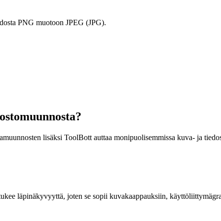
 muodosta PNG muotoon JPEG (JPG).
dostomuunnosta?
vamuunnosten lisäksi ToolBott auttaa monipuolisemmissa kuva- ja tiedo
ukee läpinäkyvyyttä, joten se sopii kuvakaappauksiin, käyttöliittymägra