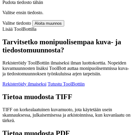
Pudota tiedosto tähän
Valitse ensin tiedosto.
Valitse tiedosto
Aloita muunnos
Lisää ToolBottilla
Tarvitsetko monipuolisempaa kuva- ja
tiedostomuunnosta?
Rekisteröidy ToolBottiin ilmaiseksi ilman luottokorttia. Nopeiden
kuvamuunnosten lisäksi ToolBott auttaa monipuolisemmissa kuva-
ja tiedostomuunnoksen työnkuluissa arjen tarpeisiin.
Rekisteröidy ilmaiseksi
Tutustu ToolBottiin
Tietoa muodosta TIFF
TIFF on korkealaatuinen kuvamuoto, jota käytetään usein
skannauksessa, julkaisemisessa ja arkistoinnissa, kun kuvanlaatu on
tärkeä.
Tietoa muodosta PDF