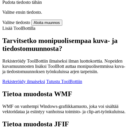
Pudota tiedosto tähän
Valitse ensin tiedosto.
Valitse tiedosto
Aloita muunnos
Lisää ToolBottilla
Tarvitsetko monipuolisempaa kuva- ja
tiedostomuunnosta?
Rekisteröidy ToolBottiin ilmaiseksi ilman luottokorttia. Nopeiden
kuvamuunnosten lisäksi ToolBott auttaa monipuolisemmissa kuva-
ja tiedostomuunnoksen työnkuluissa arjen tarpeisiin.
Rekisteröidy ilmaiseksi
Tutustu ToolBottiin
Tietoa muodosta WMF
WMF on vanhempi Windows-grafiikkamuoto, joka voi sisältää
vektoridataa ja esiintyy vanhoissa toimisto- ja clip-art-työnkuluissa.
Tietoa muodosta JFIF