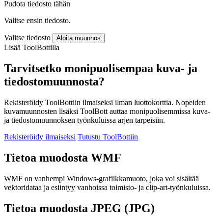
Pudota tiedosto tähän
Valitse ensin tiedosto.
Valitse tiedosto
Aloita muunnos
Lisää ToolBottilla
Tarvitsetko monipuolisempaa kuva- ja
tiedostomuunnosta?
Rekisteröidy ToolBottiin ilmaiseksi ilman luottokorttia. Nopeiden
kuvamuunnosten lisäksi ToolBott auttaa monipuolisemmissa kuva-
ja tiedostomuunnoksen työnkuluissa arjen tarpeisiin.
Rekisteröidy ilmaiseksi
Tutustu ToolBottiin
Tietoa muodosta WMF
WMF on vanhempi Windows-grafiikkamuoto, joka voi sisältää
vektoridataa ja esiintyy vanhoissa toimisto- ja clip-art-työnkuluissa.
Tietoa muodosta JPEG (JPG)