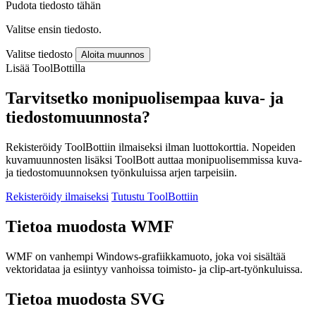
Pudota tiedosto tähän
Valitse ensin tiedosto.
Valitse tiedosto
Aloita muunnos
Lisää ToolBottilla
Tarvitsetko monipuolisempaa kuva- ja
tiedostomuunnosta?
Rekisteröidy ToolBottiin ilmaiseksi ilman luottokorttia. Nopeiden
kuvamuunnosten lisäksi ToolBott auttaa monipuolisemmissa kuva-
ja tiedostomuunnoksen työnkuluissa arjen tarpeisiin.
Rekisteröidy ilmaiseksi
Tutustu ToolBottiin
Tietoa muodosta WMF
WMF on vanhempi Windows-grafiikkamuoto, joka voi sisältää
vektoridataa ja esiintyy vanhoissa toimisto- ja clip-art-työnkuluissa.
Tietoa muodosta SVG