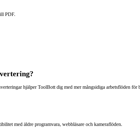
till PDF.
vertering?
nverteringar hjälper ToolBott dig med mer mångsidiga arbetsflöden för b
tibilitet med äldre programvara, webbläsare och kameraflöden.